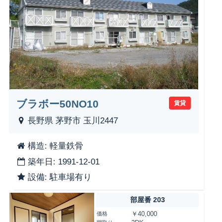
ブラボー50NO10
賃貸
長野県 茅野市 玉川2447
構造: 軽量鉄骨
築年日: 1991-12-01
設備: 駐車場有り
部屋番 203
価格
￥40,000