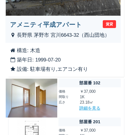
アメニティ平成アパート
賃貸
長野県 茅野市 宮川6643-32（西山団地）
構造: 木造
築年日: 1999-07-20
設備: 駐車場有り,エアコン有り
部屋番 102
価格
￥37,000
間取り
1K
広さ
23.18㎡
詳細を見る
部屋番 201
価格
￥37,000