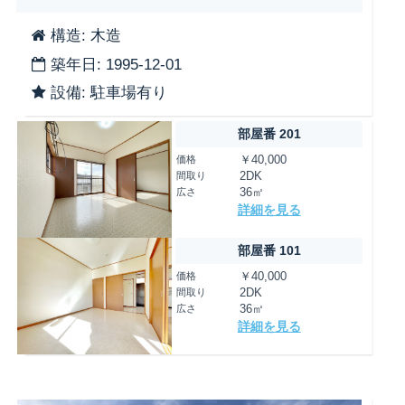
構造: 木造
築年日: 1995-12-01
設備: 駐車場有り
部屋番 201
価格
￥40,000
間取り
2DK
広さ
36㎡
詳細を見る
部屋番 101
価格
￥40,000
間取り
2DK
広さ
36㎡
詳細を見る