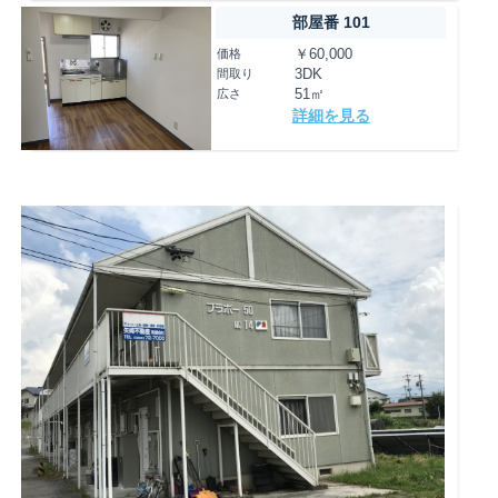
部屋番 101
価格
￥60,000
間取り
3DK
広さ
51㎡
詳細を見る