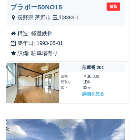
ブラボー50NO15
賃貸
長野県 茅野市 玉川3389-1
構造: 軽量鉄骨
築年日: 1993-05-01
設備: 駐車場有り
部屋番 201
価格
￥38,000
間取り
1DK
広さ
33㎡
詳細を見る