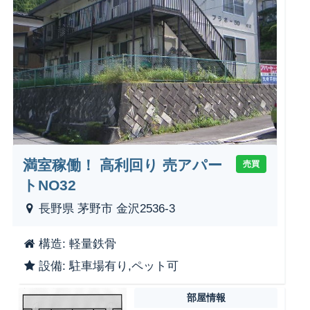
満室稼働！ 高利回り 売アパー
売買
トNO32
長野県 茅野市 金沢2536-3
構造: 軽量鉄骨
設備: 駐車場有り,ペット可
部屋情報