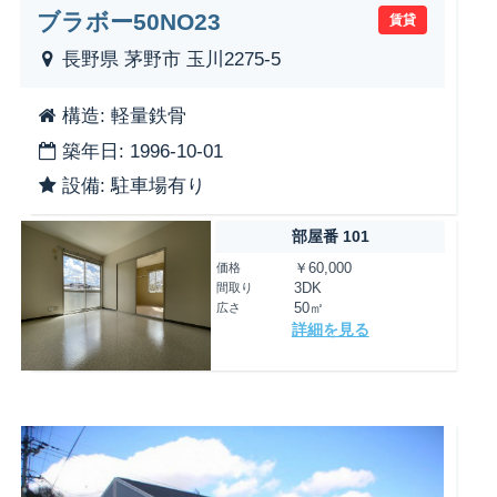
ブラボー50NO23
賃貸
長野県 茅野市 玉川2275-5
構造: 軽量鉄骨
築年日: 1996-10-01
設備: 駐車場有り
部屋番 101
価格
￥60,000
間取り
3DK
広さ
50㎡
詳細を見る