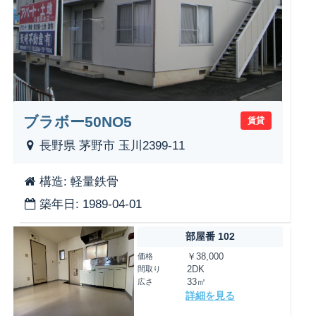
ブラボー50NO5
賃貸
長野県 茅野市 玉川2399-11
構造: 軽量鉄骨
築年日: 1989-04-01
部屋番 102
価格
￥38,000
間取り
2DK
広さ
33㎡
詳細を見る