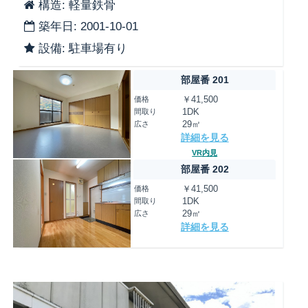
構造: 軽量鉄骨
築年日: 2001-10-01
設備: 駐車場有り
部屋番 201
価格
￥41,500
間取り
1DK
広さ
29㎡
詳細を見る
VR内見
部屋番 202
価格
￥41,500
間取り
1DK
広さ
29㎡
詳細を見る