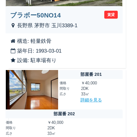
ブラボー50NO14
賃貸
長野県 茅野市 玉川3389-1
構造: 軽量鉄骨
築年日: 1993-03-01
設備: 駐車場有り
部屋番 201
価格
￥40,000
間取り
2DK
広さ
33㎡
詳細を見る
部屋番 202
価格
￥40,000
間取り
2DK
広さ
33㎡