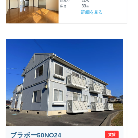
間取り
2DK
広さ
33㎡
詳細を見る
ブラボー50NO24
賃貸