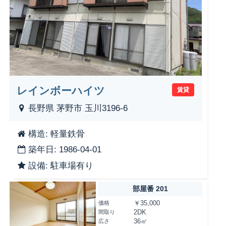
レインボーハイツ
賃貸
長野県 茅野市 玉川3196-6
構造: 軽量鉄骨
築年日: 1986-04-01
設備: 駐車場有り
部屋番 201
価格
￥35,000
間取り
2DK
広さ
36㎡