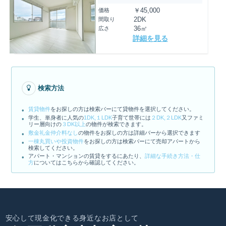
価格
￥45,000
間取り
2DK
広さ
36㎡
詳細を見る
検索方法
賃貸物件
をお探しの方は検索バーにて貸物件を選択してください。
学生、単身者に人気の
1DK,１LDK
子育て世帯には
２DK,２LDK
又ファミ
リー層向けの
３DK以上
の物件が検索できます。
敷金礼金仲介料なし
の物件をお探しの方は詳細バーから選択できます
一棟丸買いや投資物件
をお探しの方は検索バーにて売却アパートから
検索してください。
アパート・マンションの賃貸をするにあたり、
詳細な手続き方法・仕
方
についてはこちらから確認してください。
安心して現金化できる身近なお店として