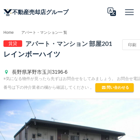
不動産売却店グループ
Home
アパート・マンション一 覧
アパート 情報
アパート・マンション 部屋201
賃貸
印刷
Translate
レインボーハイツ
長野県茅野市玉川3196-6
※気になる物件が見ったら先ずはお問合せをしてみましょう。 お問合せ電
問い合わせる
番号は下の仲介業者の欄から確認してください 。