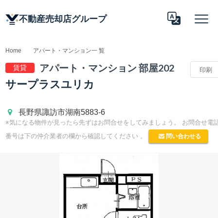
不動産売却店グループ
Home
アパート・マンション一 覧
アパート 情報
アパート・マンション 部屋202
賃貸
印刷
Translate
サープラスユリカ
長野県諏訪市湖南5883-6
※気になる物件が見ったら先ずはお問合せをしてみましょう。 お問合せ電
問い合わせる
番号は下の仲介業者の欄から確認してください 。