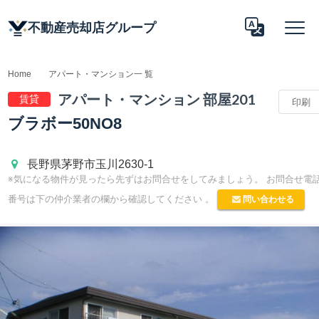
不動産売却店グループ
Home
アパート・マンション一 覧
アパート 情報
アパート・マンション 部屋201
賃貸
印刷
Translate
ブラボー50NO8
長野県茅野市玉川2630-1
※気になる物件が見ったら先ずはお問合せをしてみましょう。 お問合せ電
問い合わせる
番号は下の仲介業者の欄から確認してください 。