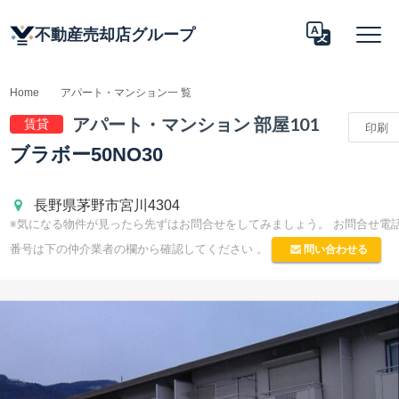
不動産売却店グループ
Home
アパート・マンション一 覧
アパート 情報
アパート・マンション 部屋101
賃貸
印刷
Translate
ブラボー50NO30
長野県茅野市宮川4304
※気になる物件が見ったら先ずはお問合せをしてみましょう。 お問合せ電
問い合わせる
番号は下の仲介業者の欄から確認してください 。