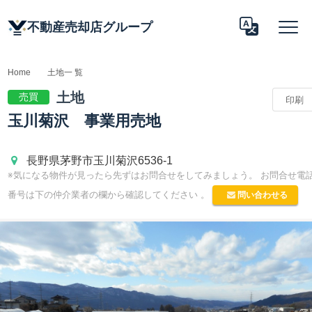
不動産売却店グループ
Home
土地一 覧
土地 情報
土地
売買
印刷
Translate
玉川菊沢 事業用売地
長野県茅野市玉川菊沢6536-1
※気になる物件が見ったら先ずはお問合せをしてみましょう。 お問合せ電
問い合わせる
番号は下の仲介業者の欄から確認してください 。