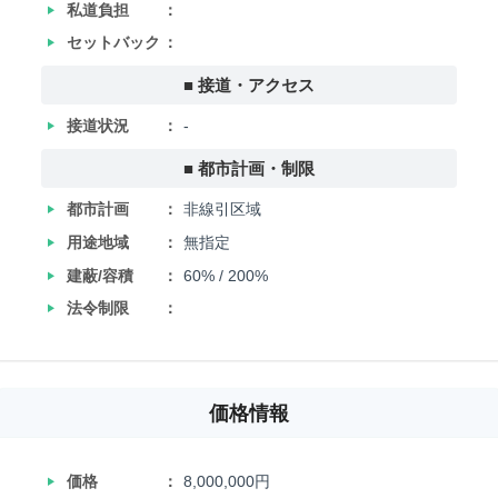
‣
私道負担
‣
セットバック
■ 接道・アクセス
‣
接道状況
-
■ 都市計画・制限
‣
都市計画
非線引区域
‣
用途地域
無指定
‣
建蔽/容積
60% / 200%
‣
法令制限
価格情報
‣
価格
8,000,000円