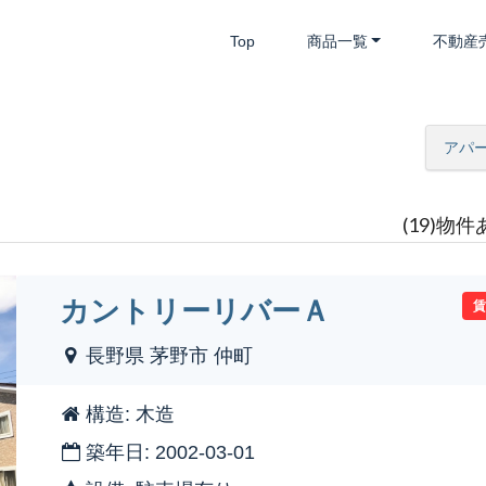
Top
商品一覧
不動産
アパ
(19)物
カントリーリバーＡ
長野県 茅野市 仲町
構造: 木造
築年日: 2002-03-01