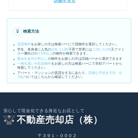
詳細を見る
検索方法
賃貸物件
をお探しの方は検索バーにて貸物件を選択してください。
学生、単身者に人気の
1DK,１LDK
子育て世帯には
２DK,２LDK
又ファミ
リー層向けの
３DK以上
の物件が検索できます。
敷金礼金仲介料なし
の物件をお探しの方は詳細バーから選択できます
一棟丸買いや投資物件
をお探しの方は検索バーにて売却アパートから
検索してください。
アパート・マンションの賃貸をするにあたり、
詳細な手続き方法・仕
方
についてはこちらから確認してください。
安心して現金化できる身近なお店として
不動産売却店（株）
〒３９１－０００２