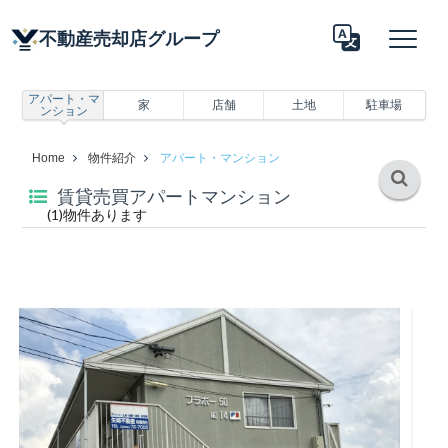
不動産売却店グループ
アパート・マ
家
店舗
土地
駐車場
ンション
Translate
Home
物件紹介
アパート・マンション
賃貸売買アパートマンション
(1)物件あります