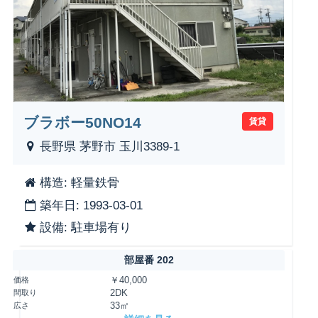
ブラボー50NO14
賃貸
長野県 茅野市 玉川3389-1
構造: 軽量鉄骨
築年日: 1993-03-01
設備: 駐車場有り
部屋番 202
価格
￥40,000
間取り
2DK
広さ
33㎡